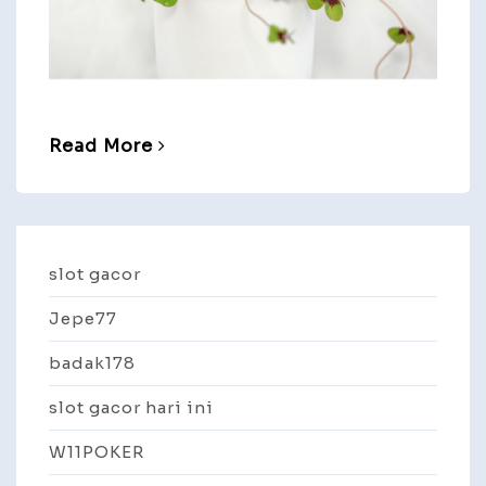
Read More
slot gacor
Jepe77
badak178
slot gacor hari ini
W11POKER