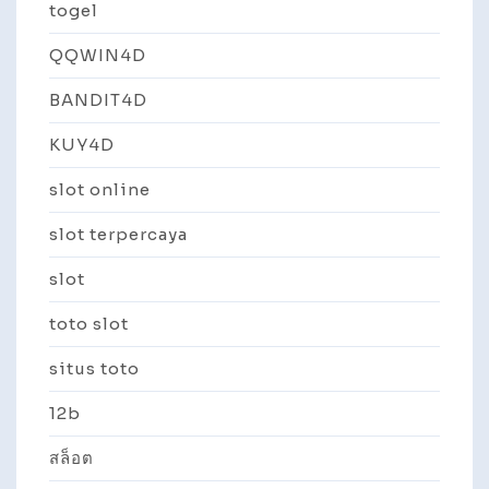
togel
QQWIN4D
BANDIT4D
KUY4D
slot online
slot terpercaya
slot
toto slot
situs toto
12b
สล็อต