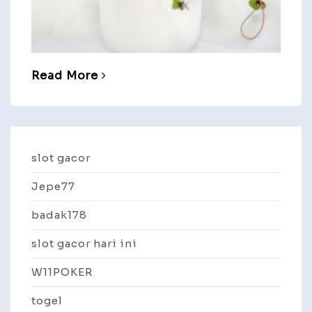
Read More
slot gacor
Jepe77
badak178
slot gacor hari ini
W11POKER
togel